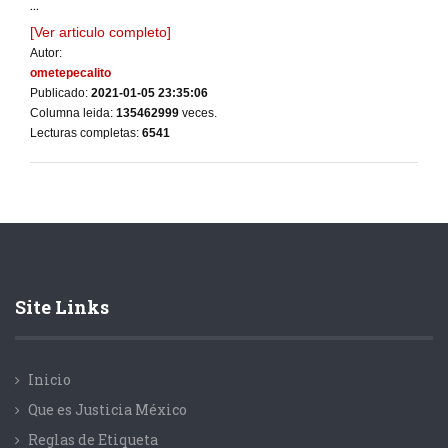
...
[Ver articulo completo]
Autor:
ometepecalito
Publicado:
2021-01-05 23:35:06
Columna leida:
135462999
veces.
Lecturas completas:
6541
Site Links
Inicio
Que es Justicia México
Reglas de Etiqueta