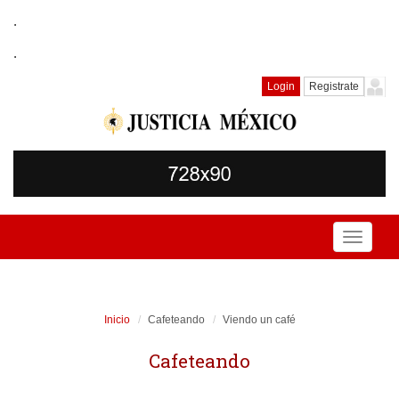
.
.
Login
Registrate
Toggle
navigati
Inicio
Cafeteando
Viendo un café
Cafeteando