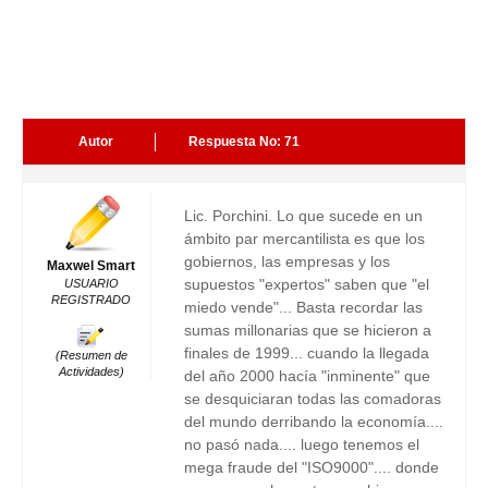
Autor
Respuesta No: 71
Lic. Porchini. Lo que sucede en un
ámbito par mercantilista es que los
gobiernos, las empresas y los
Maxwel Smart
supuestos "expertos" saben que "el
USUARIO
REGISTRADO
miedo vende"... Basta recordar las
sumas millonarias que se hicieron a
finales de 1999... cuando la llegada
(Resumen de
Actividades)
del año 2000 hacía "inminente" que
se desquiciaran todas las comadoras
del mundo derribando la economía....
no pasó nada.... luego tenemos el
mega fraude del "ISO9000".... donde