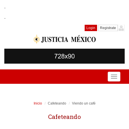
.
.
Login
Registrate
Toggle
navigati
Inicio
Cafeteando
Viendo un café
Cafeteando