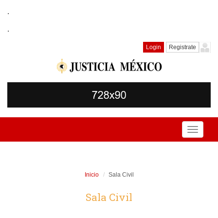
.
.
Login
Registrate
Toggle
navigati
Inicio
Sala Civil
Sala Civil