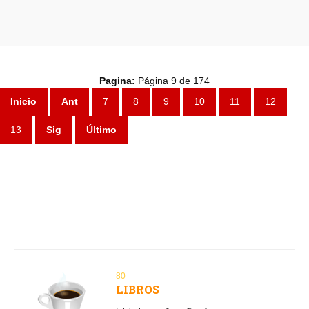
Pagina:
Página 9 de 174
Inicio
Ant
7
8
9
10
11
12
13
Sig
Último
80
LIBROS