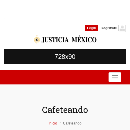
.
.
Login
Registrate
Toggle
navigati
Cafeteando
Inicio
Cafeteando