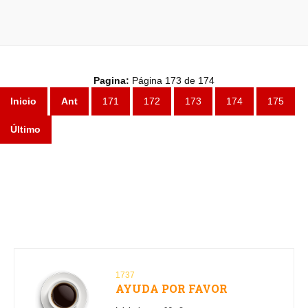
Pagina:
Página 173 de 174
Inicio
Ant
171
172
173
174
175
Último
1737
AYUDA POR FAVOR