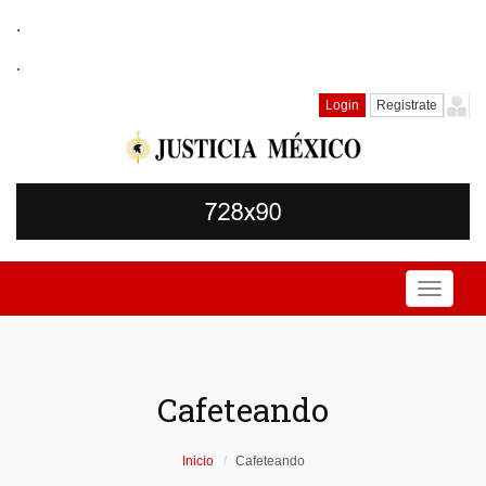
.
.
Login
Registrate
Toggle
navigati
Cafeteando
Inicio
Cafeteando