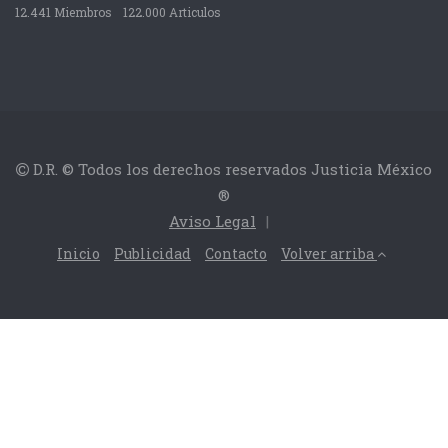
12.441 Miembros
122.000 Articulos
D.R. © Todos los derechos reservados Justicia México
®
Aviso Legal
|
Inicio
Publicidad
Contacto
Volver arriba