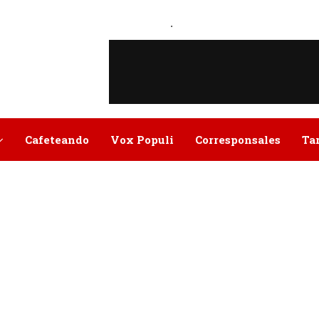
.
Cafeteando
Vox Populi
Corresponsales
Ta