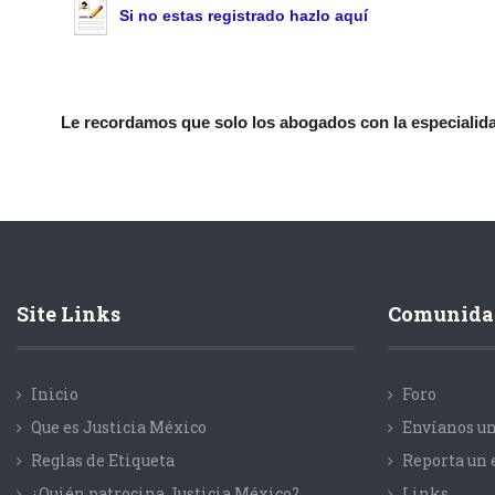
Si no estas registrado hazlo aquí
Le recordamos que solo los abogados con la especialidad
Site Links
Comunida
Inicio
Foro
Que es Justicia México
Envíanos un
Reglas de Etiqueta
Reporta un 
¿Quién patrocina Justicia México?
Links