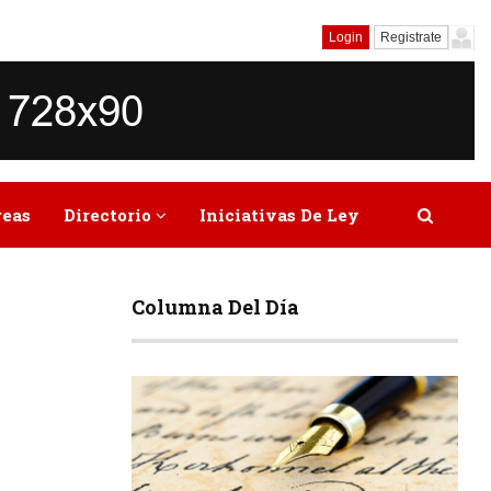
Login
Registrate
reas
Directorio
Iniciativas De Ley
Columna Del Día