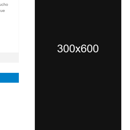
mucho
que