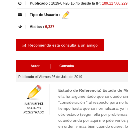
Publicado :
2019-07-26 16:46
desde la IP:
189.217.66.229
Tipo de Usuario :
Visitas :
6,327
Recomienda esta consulta a un amigo
Autor
Consulta
Publicado el Viernes 26 de Julio de 2019
Estado de Referencia: Estado de M
ella ha argumentado que se quedo sin 
"consideración " al respecto para no h
juanjuarez2
tiempo hasta que se normalizara, ya 
USUARIO
REGISTRADO
otro estado (segun ella por problemas
cuando anda por aqui me pide verlos 
en orden y mas bien cuando quiere. l