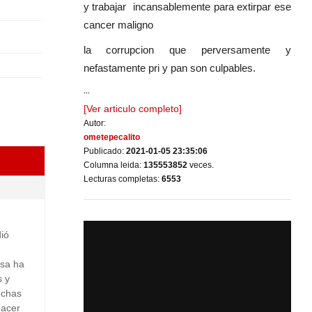
y trabajar incansablemente para extirpar ese
cancer maligno
la corrupcion que perversamente y
nefastamente pri y pan son culpables.
...
[Ver articulo completo]
Autor:
ometepecalito
Publicado:
2021-01-05 23:35:06
Columna leida:
135553852
veces.
Lecturas completas:
6553
dió
asa ha
s y
echas
hacer