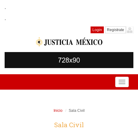
.
.
Login
Registrate
Toggle
navigati
Inicio
Sala Civil
Sala Civil