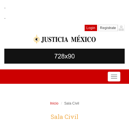
.
.
Login
Registrate
Toggle
navigati
Inicio
Sala Civil
Sala Civil