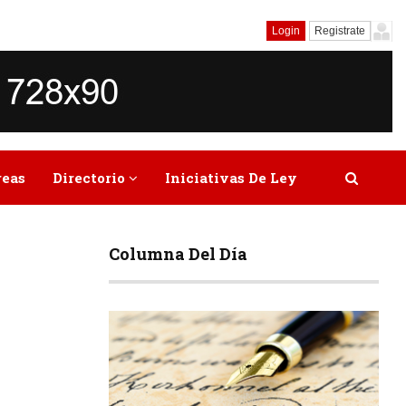
Login
Registrate
reas
Directorio
Iniciativas De Ley
Columna Del Día