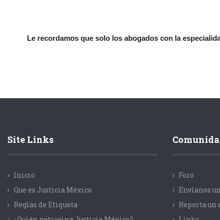
Le recordamos que solo los abogados con la especialidad
Site Links
Comunida
Inicio
Foro
Que es Justicia México
Envíanos un
Reglas de Etiqueta
Reporta un 
¿Quién patrocina Justicia México?
Links