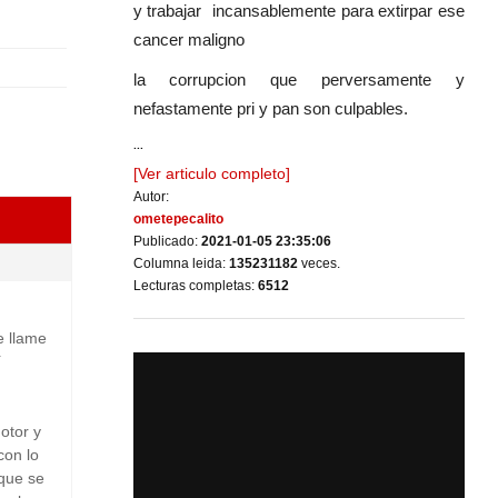
y trabajar incansablemente para extirpar ese
cancer maligno
la corrupcion que perversamente y
nefastamente pri y pan son culpables.
...
[Ver articulo completo]
Autor:
ometepecalito
Publicado:
2021-01-05 23:35:06
Columna leida:
135231182
veces.
Lecturas completas:
6512
e llame
í
otor y
con lo
 que se