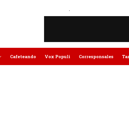
.
Cafeteando
Vox Populi
Corresponsales
Ta