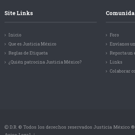
Site Links
Comunida
Inicio
Foro
Que es Justicia México
Envíanos un
Reglas de Etiqueta
Reporta un 
¿Quién patrocina Justicia México?
Links
Colaborar 
D.R. © Todos los derechos reservados Justicia México ®
Aviso Legal
|