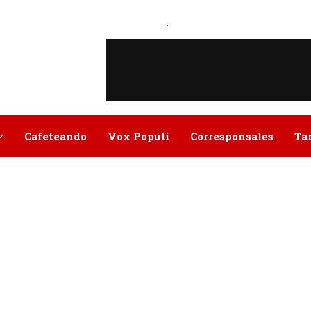
.
Cafeteando
Vox Populi
Corresponsales
Ta