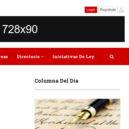
Login
Registrate
reas
Directorio
Iniciativas De Ley
Columna Del Día