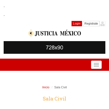
.
.
Login
Registrate
Toggle
navigati
Inicio
Sala Civil
Sala Civil