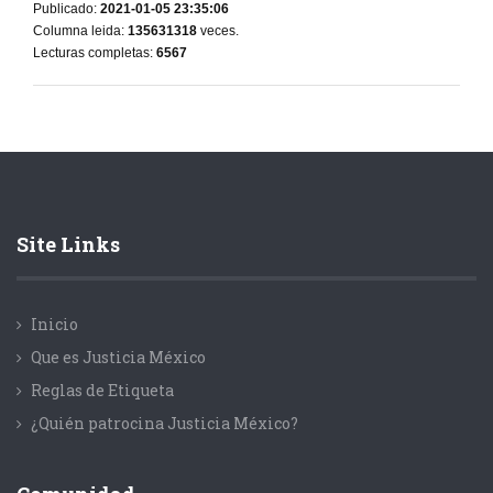
Publicado:
2021-01-05 23:35:06
Columna leida:
135631318
veces.
Lecturas completas:
6567
Site Links
Inicio
Que es Justicia México
Reglas de Etiqueta
¿Quién patrocina Justicia México?