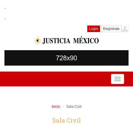
.
.
Login
Registrate
Toggle
navigati
Inicio
Sala Civil
Sala Civil