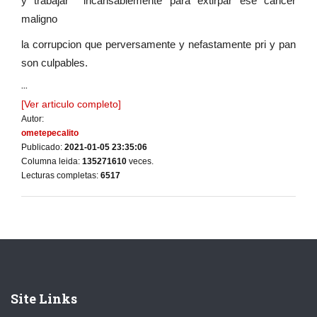
y trabajar incansablemente para extirpar ese cancer
maligno
la corrupcion que perversamente y nefastamente pri y pan
son culpables.
...
[Ver articulo completo]
Autor:
ometepecalito
Publicado:
2021-01-05 23:35:06
Columna leida:
135271610
veces.
Lecturas completas:
6517
Site Links