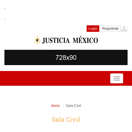
.
.
Login
Registrate
Toggle
navigati
Inicio
Sala Civil
Sala Civil