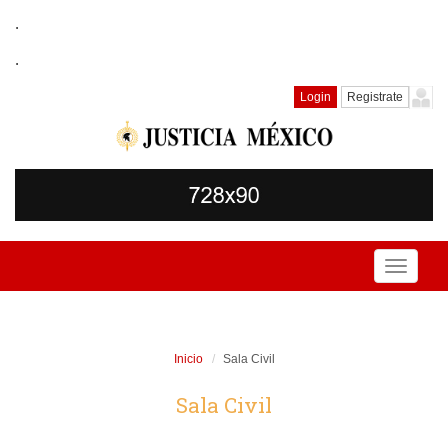
.
.
Login
Registrate
Toggle
navigati
Inicio
Sala Civil
Sala Civil