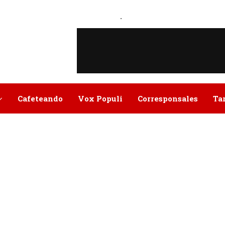
.
Cafeteando
Vox Populi
Corresponsales
Ta