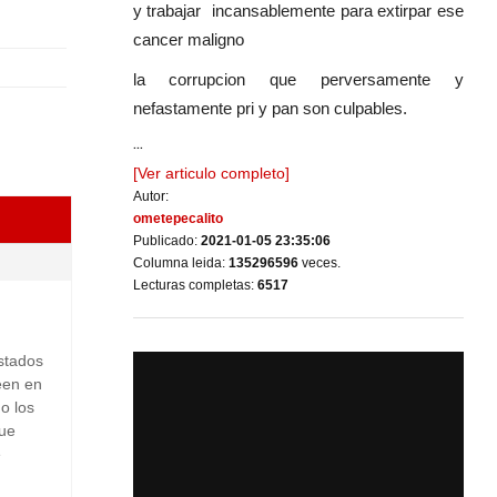
y trabajar incansablemente para extirpar ese
cancer maligno
la corrupcion que perversamente y
nefastamente pri y pan son culpables.
...
[Ver articulo completo]
Autor:
ometepecalito
Publicado:
2021-01-05 23:35:06
Columna leida:
135296596
veces.
Lecturas completas:
6517
estados
een en
o los
que
e