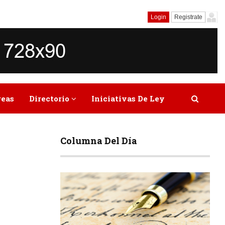
Login
Registrate
reas
Directorio
Iniciativas De Ley
Columna Del Día