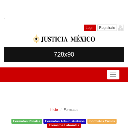
.
.
Login
Registrate
Toggle
navigati
Inicio
Formatos
Formatos Penales
Formatos Administrativos
Formatos Civiles
Formatos Laborales