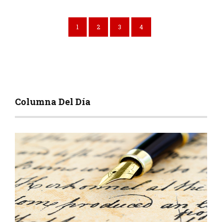
1
2
3
4
Columna Del Día