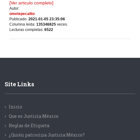
[Ver articulo completo]
Autor:
ometepecalito
Publicado:
2021-01-05 23:35:06
Columna leida:
135346825
veces.
Lecturas completas:
6522
Site Links
Inicio
Que es Justicia México
Reglas de Etiqueta
¿Quién patrocina Justicia México?