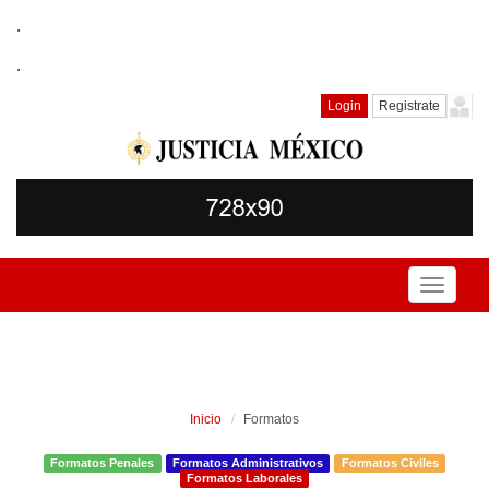
.
.
Login
Registrate
Toggle
navigati
Inicio
Formatos
Formatos Penales
Formatos Administrativos
Formatos Civiles
Formatos Laborales