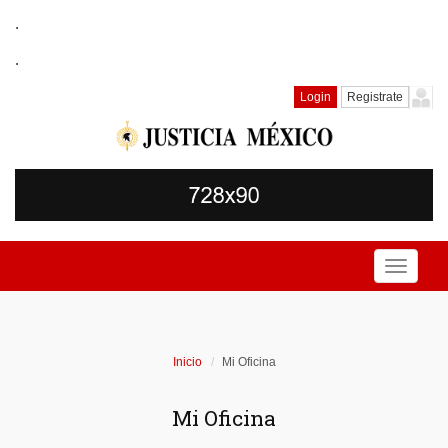
.
.
Login
Registrate
Toggle
navigati
Inicio
Mi Oficina
Mi Oficina