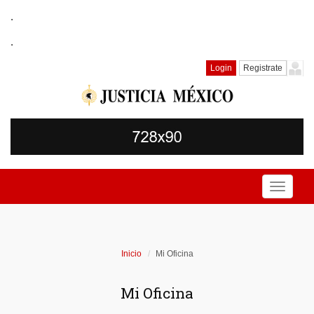
.
.
Login
Registrate
Toggle
navigati
Inicio
Mi Oficina
Mi Oficina