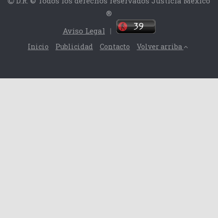
D.R. © Todos los derechos reservados Justicia México
®
Aviso Legal
|
Inicio
Publicidad
Contacto
Volver arriba