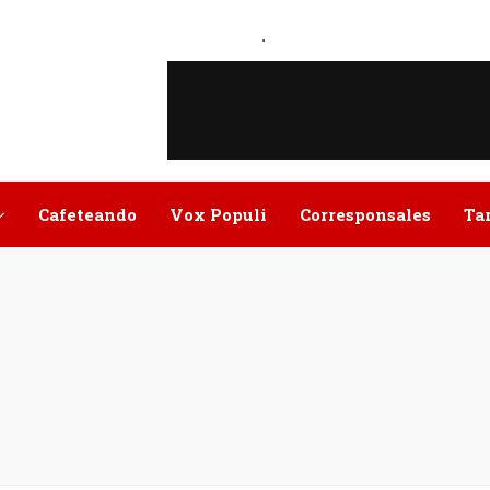
.
Cafeteando
Vox Populi
Corresponsales
Ta