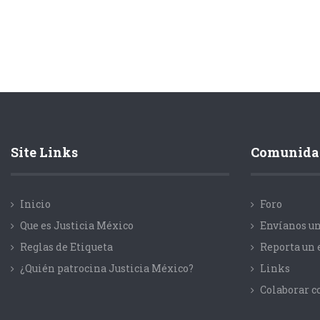
Site Links
Comunida
Inicio
Foro
Que es Justicia México
Envíanos un
Reglas de Etiqueta
Reporta un 
¿Quién patrocina Justicia México?
Links
Colaborar 