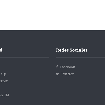
d
Redes Sociales
Facebook
 tip
Twitter
error
con JM