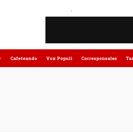
.
Cafeteando
Vox Populi
Corresponsales
Ta