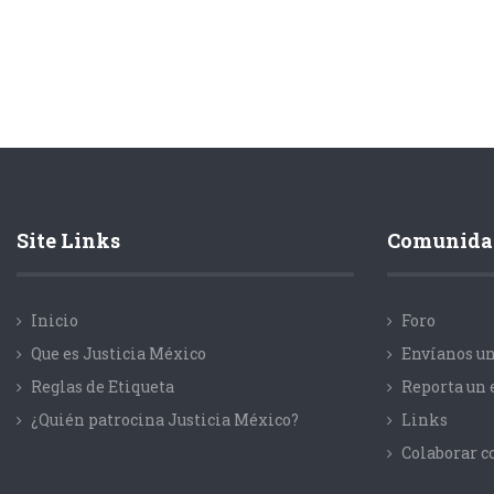
Site Links
Comunida
Inicio
Foro
Que es Justicia México
Envíanos un
Reglas de Etiqueta
Reporta un 
¿Quién patrocina Justicia México?
Links
Colaborar 