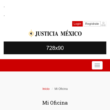
.
.
Login
Registrate
Toggle
navigati
Inicio
Mi Oficina
Mi Oficina