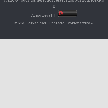
D.R. © Todos los derechos reservados Justicia México
®
Aviso Legal
|
Inicio
Publicidad
Contacto
Volver arriba