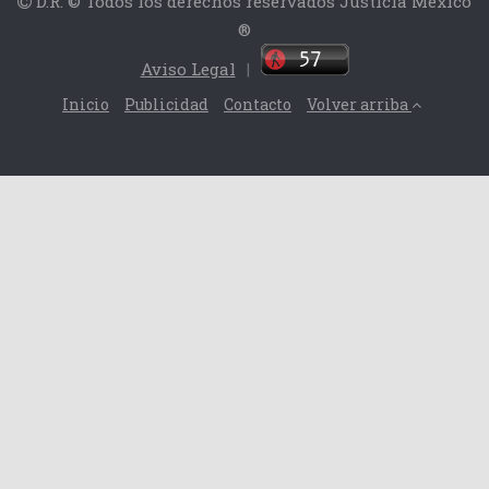
D.R. © Todos los derechos reservados Justicia México
®
Aviso Legal
|
Inicio
Publicidad
Contacto
Volver arriba