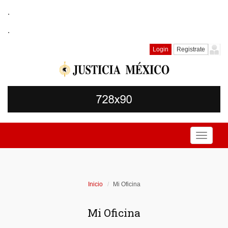
.
.
Login
Registrate
Toggle
navigati
Inicio
Mi Oficina
Mi Oficina