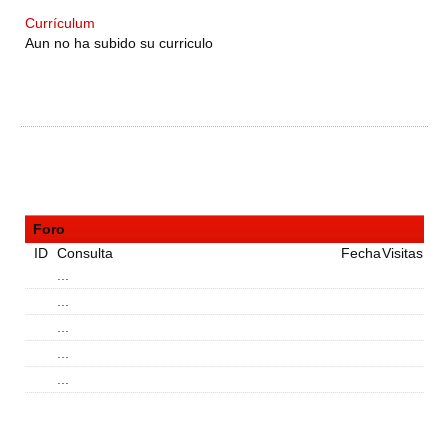
Currículum
Aun no ha subido su curriculo
Foro
ID
Consulta
Fecha
Visitas
...
...
...
...
...