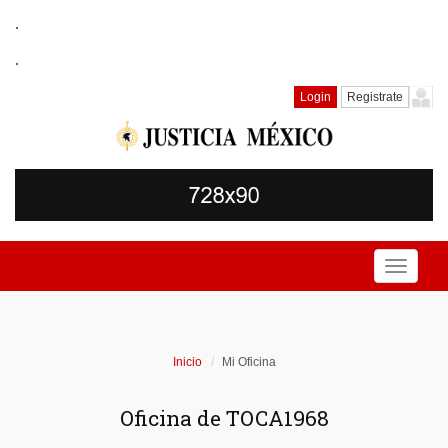
.
.
Login
Registrate
Toggle
navigati
Inicio
Mi Oficina
Oficina de TOCА1968