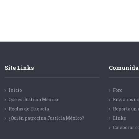
Site Links
Comunida
Inicio
Foro
Que es Justicia México
Envíanos un
Reglas de Etiqueta
Reporta un 
¿Quién patrocina Justicia México?
Links
Colaborar 