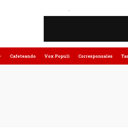
.
Cafeteando
Vox Populi
Corresponsales
Ta