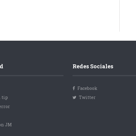
d
Redes Sociales
Facebook
 tip
Twitter
error
con JM