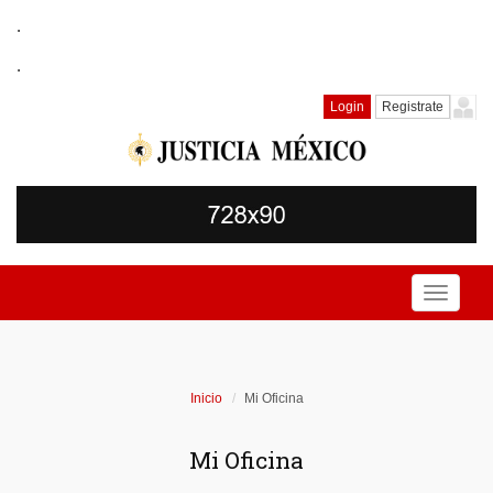
.
.
Login
Registrate
Toggle
navigati
Inicio
Mi Oficina
Mi Oficina