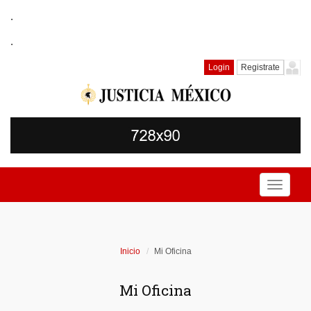
.
.
Login
Registrate
Toggle
navigati
Inicio
Mi Oficina
Mi Oficina