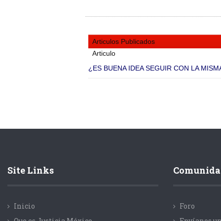
Articulos Publicados
Articulo
¿ES BUENA IDEA SEGUIR CON LA MISMA
Site Links
Comunida
Inicio
Foro
Que es Justicia México
Envíanos un