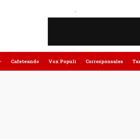
.
Cafeteando
Vox Populi
Corresponsales
Ta