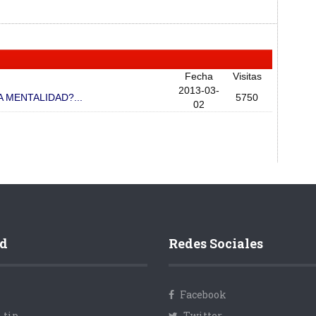
Fecha
Visitas
2013-03-
 MENTALIDAD?...
5750
02
d
Redes Sociales
Facebook
 tip
Twitter