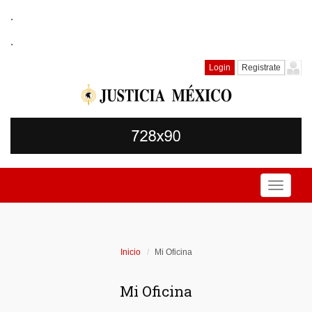
.
.
Login
Registrate
Toggle
navigati
Inicio
Mi Oficina
Mi Oficina