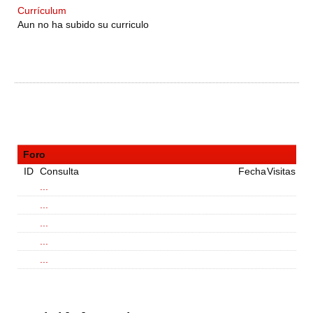
Currículum
Aun no ha subido su curriculo
Foro
ID
Consulta
Fecha
Visitas
...
...
...
...
...