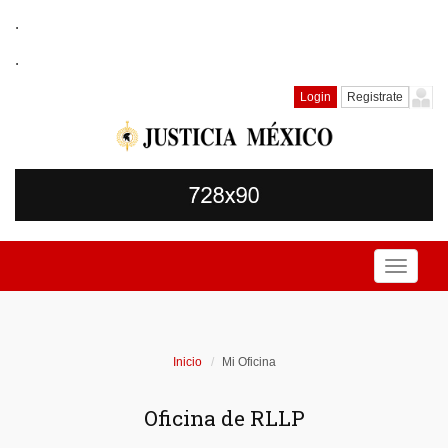
.
.
Login
Registrate
Toggle
navigati
Inicio
Mi Oficina
Oficina de RLLP