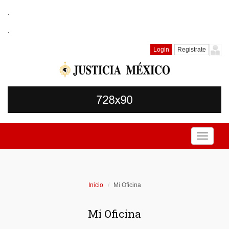
.
.
Login
Registrate
Toggle
navigati
Inicio
Mi Oficina
Mi Oficina