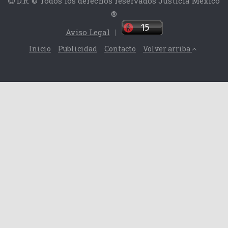
D.R. © Todos los derechos reservados Justicia México
®
Aviso Legal
|
Inicio
Publicidad
Contacto
Volver arriba