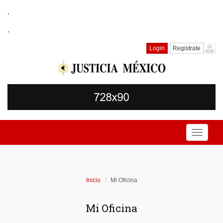
.
.
Login
Registrate
Toggle
navigati
Inicio
Mi Oficina
Mi Oficina