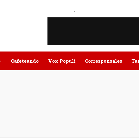
.
Cafeteando
Vox Populi
Corresponsales
Ta