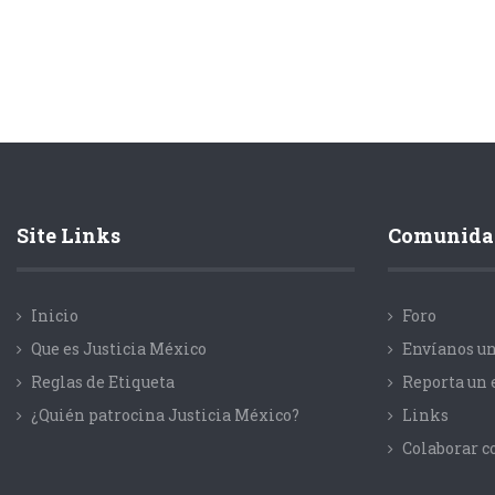
Site Links
Comunida
Inicio
Foro
Que es Justicia México
Envíanos un
Reglas de Etiqueta
Reporta un 
¿Quién patrocina Justicia México?
Links
Colaborar 