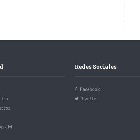
d
Redes Sociales
Facebook
 tip
Twitter
error
con JM