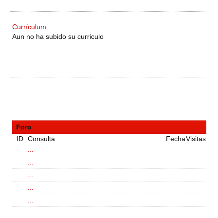
Currículum
Aun no ha subido su curriculo
Foro
ID
Consulta
Fecha
Visitas
...
...
...
...
...