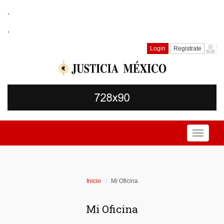
.
.
Login
Registrate
Toggle
navigati
Inicio
Mi Oficina
Mi Oficina