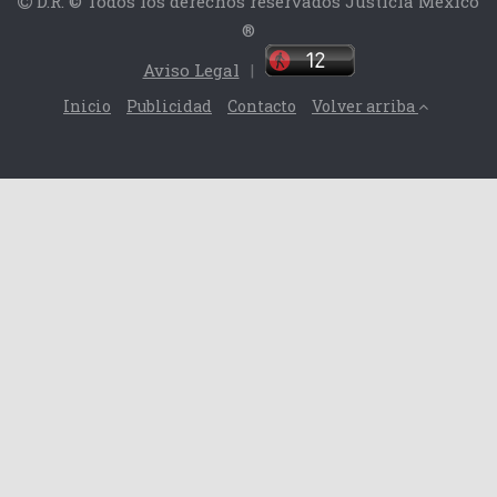
D.R. © Todos los derechos reservados Justicia México
®
Aviso Legal
|
Inicio
Publicidad
Contacto
Volver arriba