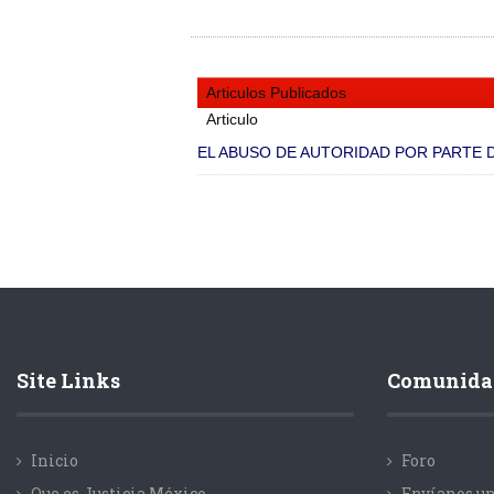
Articulos Publicados
Articulo
EL ABUSO DE AUTORIDAD POR PARTE DE
Site Links
Comunida
Inicio
Foro
Que es Justicia México
Envíanos un