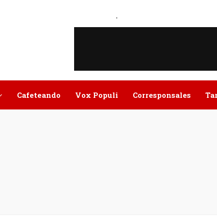
.
Cafeteando
Vox Populi
Corresponsales
Ta