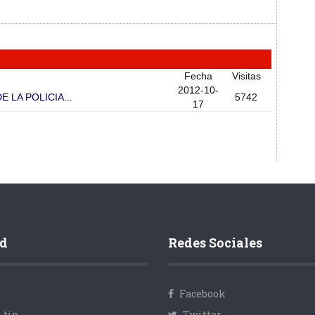
Fecha
Visitas
2012-10-
 LA POLICIA...
5742
17
d
Redes Sociales
Facebook
 tip
Twitter