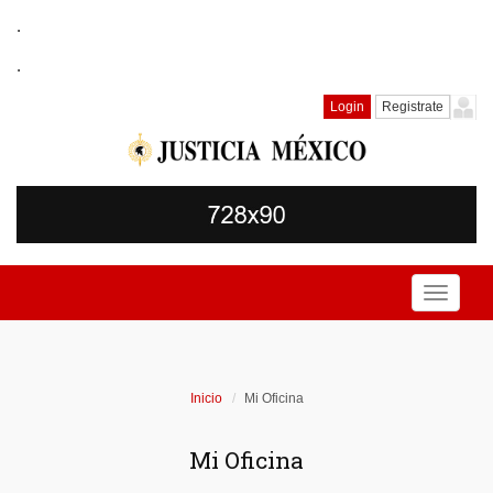
.
.
Login
Registrate
Toggle
navigati
Inicio
Mi Oficina
Mi Oficina