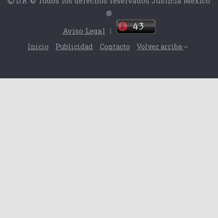
D.R. © Todos los derechos reservados Justicia México
®
Aviso Legal
|
Inicio
Publicidad
Contacto
Volver arriba