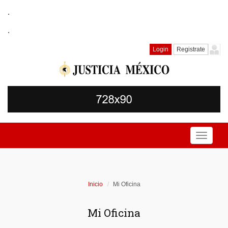
.
.
Login
Registrate
Toggle
navigati
Inicio
Mi Oficina
Mi Oficina