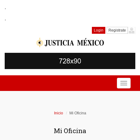
.
.
Login
Registrate
Toggle
navigati
Inicio
Mi Oficina
Mi Oficina