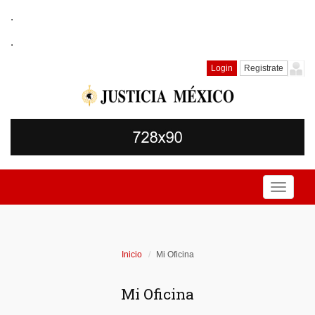
.
.
Login
Registrate
Toggle
navigati
Inicio
Mi Oficina
Mi Oficina