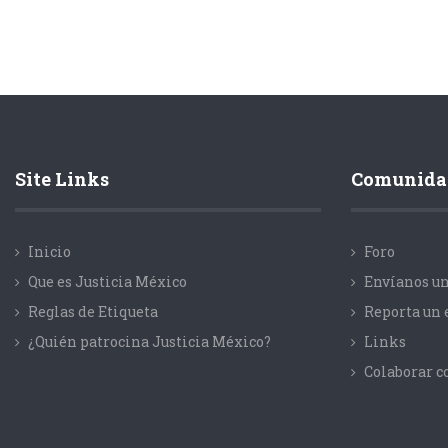
Site Links
Comunida
Inicio
Foro
Que es Justicia México
Envíanos un
Reglas de Etiqueta
Reporta un 
¿Quién patrocina Justicia México?
Links
Colaborar 