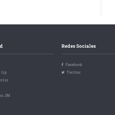
d
Redes Sociales
Facebook
 tip
Twitter
error
con JM