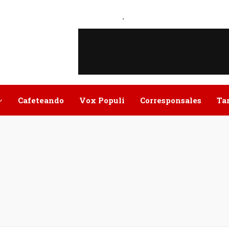
.
Cafeteando
Vox Populi
Corresponsales
Ta