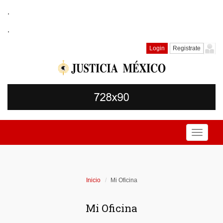
.
.
Login
Registrate
Toggle
navigati
Inicio
Mi Oficina
Mi Oficina