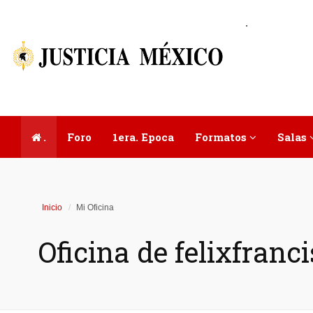
.
.
Foro
1era. Epoca
Formatos
Salas
Inicio
Mi Oficina
Oficina de felixfranc