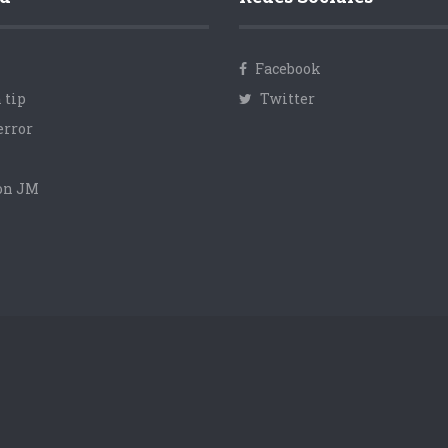
Facebook
 tip
Twitter
error
con JM