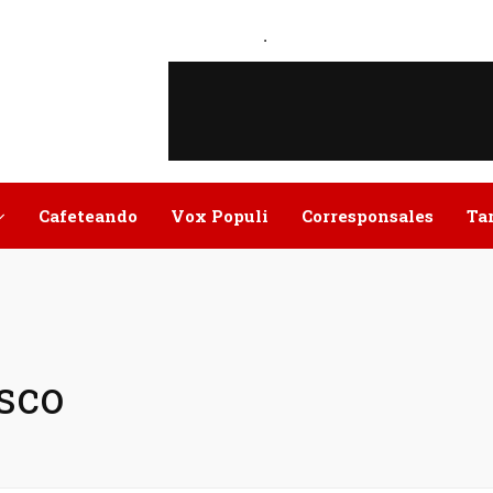
.
Cafeteando
Vox Populi
Corresponsales
Ta
isco