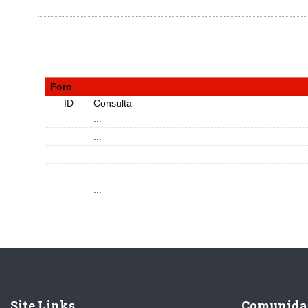
Foro
ID
Consulta
...
...
...
...
...
Site Links
Comunida