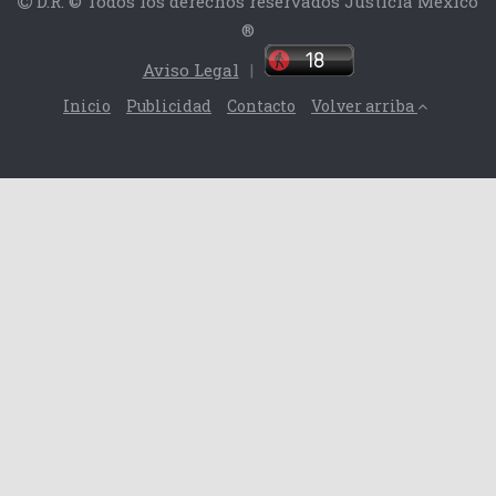
D.R. © Todos los derechos reservados Justicia México
®
Aviso Legal
|
Inicio
Publicidad
Contacto
Volver arriba