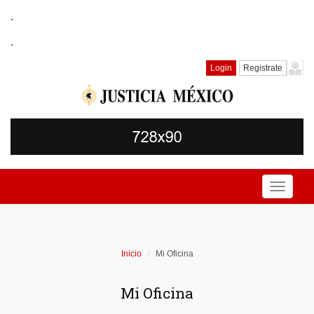
.
.
Login
Registrate
Toggle
navigati
Inicio
Mi Oficina
Mi Oficina