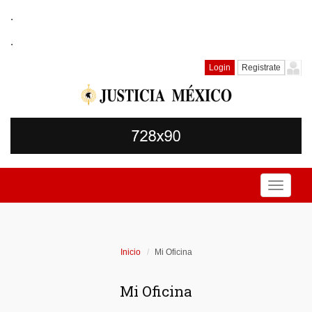
.
.
Login
Registrate
Toggle
navigati
Inicio
Mi Oficina
Mi Oficina