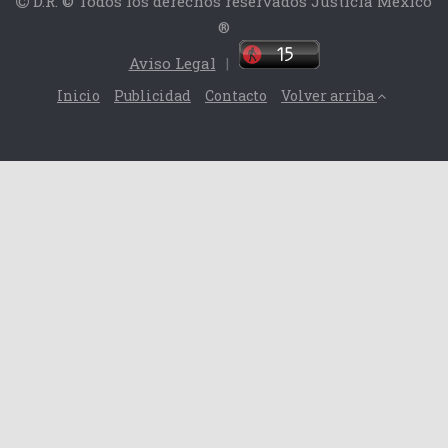
D.R. © Todos los derechos reservados Justicia México
®
Aviso Legal
|
Inicio
Publicidad
Contacto
Volver arriba