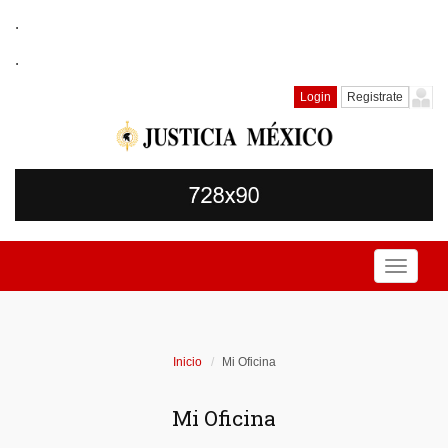
.
.
Login
Registrate
Toggle
navigati
Inicio
Mi Oficina
Mi Oficina