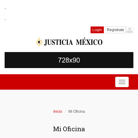
.
.
Login
Registrate
Toggle
navigati
Inicio
Mi Oficina
Mi Oficina