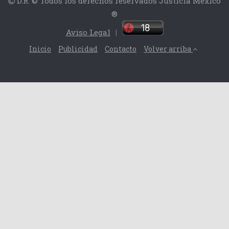
D.R. © Todos los derechos reservados Justicia México
®
Aviso Legal
|
Inicio
Publicidad
Contacto
Volver arriba