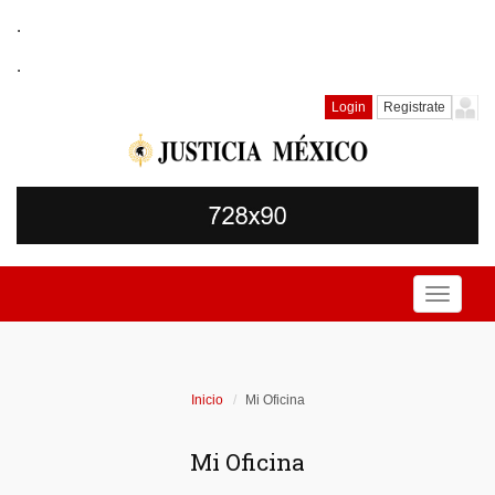
.
.
Login
Registrate
Toggle
navigati
Inicio
Mi Oficina
Mi Oficina