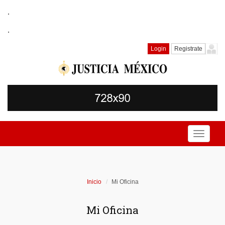
.
.
Login
Registrate
Toggle
navigati
Inicio
Mi Oficina
Mi Oficina