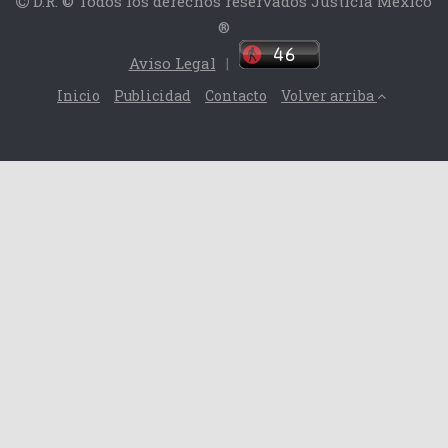
D.R. © Todos los derechos reservados Justicia México
®
Aviso Legal
|
Inicio
Publicidad
Contacto
Volver arriba