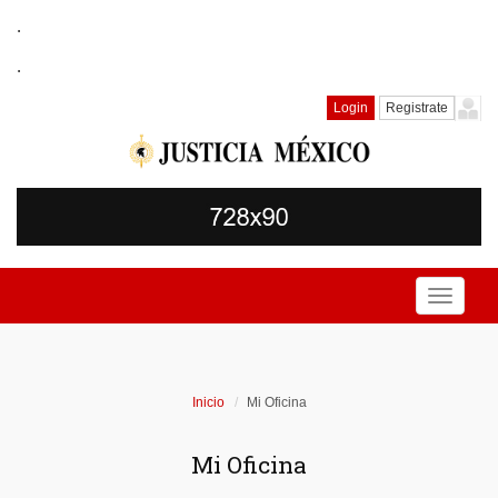
.
.
Login
Registrate
Toggle
navigati
Inicio
Mi Oficina
Mi Oficina